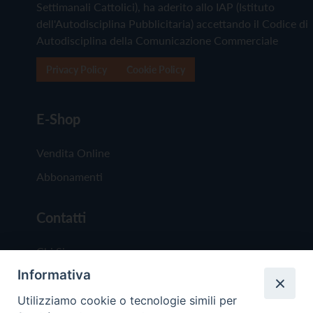
Settimanali Cattolici), ha aderito allo IAP (Istituto
dell'Autodisciplina Pubblicitaria) accettando il Codice di
Autodisciplina della Comunicazione Commerciale
Privacy Policy
Cookie Policy
E-Shop
Vendita Online
Abbonamenti
Contatti
Chi Siamo
Informativa
Redazione
Scrivici
Utilizziamo cookie o tecnologie simili per