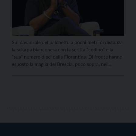
Sul davanzale del palchetto a pochi metri di distanza
la sciarpa bianconera con la scritta “codino” e la
“sua” numero dieci della Fiorentina. Di fronte hanno
esposto la maglia del Brescia, poco sopra, nel
secondo ordine è appena spuntata quella dell’Inter.
Sempre 10 ovviamente. All’occhio attento non
sfuggono la rossonera scudettata del Milan e, giù […]