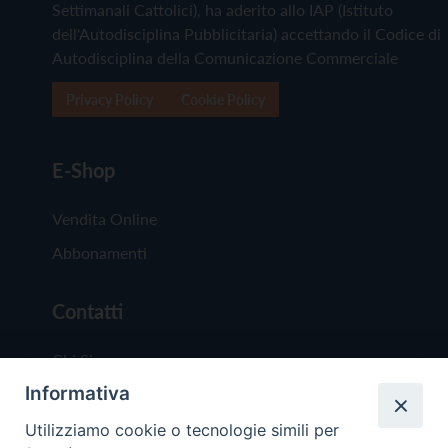
Settimanali Cattolici), ha aderito allo IAP (Istituto
dell'Autodisciplina Pubblicitaria) accettando il Codice di
Autodisciplina della Comunicazione Commerciale
Privacy Policy
Cookie Policy
E-Shop
Vendita Online
Abbonamenti
Contatti
Chi Siamo
Informativa
Redazione
Scrivici
Utilizziamo cookie o tecnologie simili per