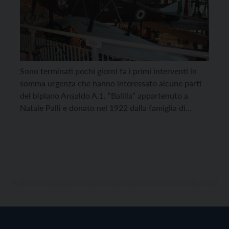
Sono terminati pochi giorni fa i primi interventi in
somma urgenza che hanno interessato alcune parti
del biplano Ansaldo A.1. “Balilla” appartenuto a
Natale Palli e donato nel 1922 dalla famiglia di
quest’ultimo al Comune di Casale Monferrato, a cui
appartiene. Ad inizio anni Settanta l’importante
velivolo storico è entrato a far parte dei pezzi […]