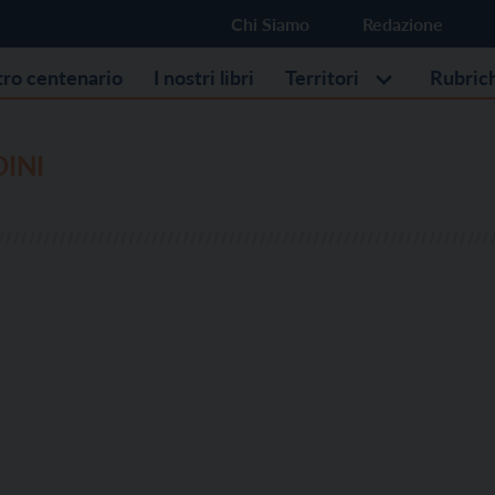
Chi Siamo
Redazione
stro centenario
I nostri libri
Territori
Rubric
INI