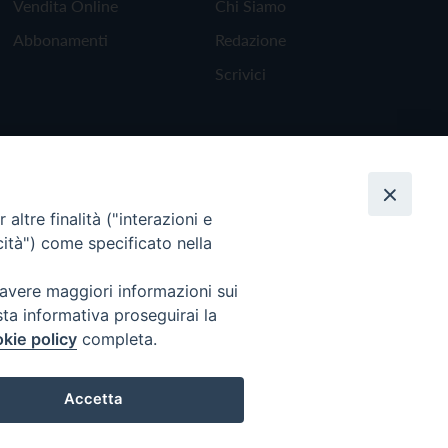
Vendita Online
Chi Siamo
Abbonamenti
Redazione
Scrivici
altre finalità ("interazioni e
cità") come specificato nella
 avere maggiori informazioni sui
sta informativa proseguirai la
kie policy
completa.
Torna all'inizio
Accetta