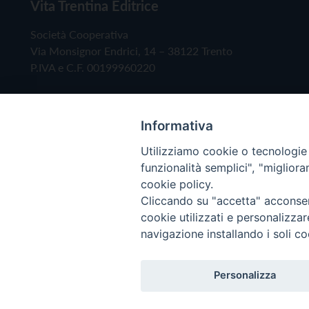
Vita Trentina Editrice
Società Cooperativa
Via Monsignor Endrici, 14 – 38122 Trento
P.IVA e C.F. 00199960220
Informativa
Utilizziamo cookie o tecnologie s
funzionalità semplici", "miglior
cookie policy.
Cliccando su "accetta" acconsent
Copyright © 2019 - Tutti i diritti riservati - Vita
cookie utilizzati e personalizza
navigazione installando i soli co
Privacy Policy
Personalizza