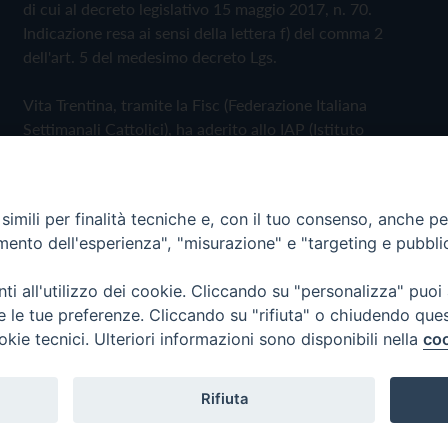
di cui al decreto legislativo 15 maggio 2017, n. 70.
Indicazione resa ai sensi della lettera f) del comma 2
dell'art. 5 del medesimo decreto Lgs.
Vita Trentina, tramite la Fisc (Federazione Italiana
Settimanali Cattolici), ha aderito allo IAP (Istituto
dell'Autodisciplina Pubblicitaria) accettando il Codice di
Autodisciplina della Comunicazione Commerciale
imili per finalità tecniche e, con il tuo consenso, anche per 
Privacy Policy
Cookie Policy
amento dell'esperienza", "misurazione" e "targeting e pubbli
i all'utilizzo dei cookie. Cliccando su "personalizza" puoi
 Trentina Editrice
re le tue preferenze. Cliccando su "rifiuta" o chiudendo que
okie tecnici. Ulteriori informazioni sono disponibili nella
coo
Rifiuta