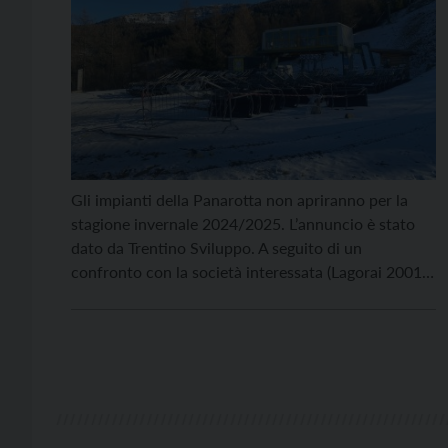
Gli impianti della Panarotta non apriranno per la
stagione invernale 2024/2025. L’annuncio è stato
dato da Trentino Sviluppo. A seguito di un
confronto con la società interessata (Lagorai 2001
srl), è sfumata anche l’ipotesi della gestione parziale
che era stata ventilata qualche settimana fa. La
società ha manifestato difficoltà nel reperire
personale, a cui si […]