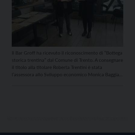
Il Bar Groff ha ricevuto il riconoscimento di “Bottega
storica trentina” dal Comune di Trento. A consegnare
il titolo alla titolare Roberta Trentini è stata
l’assessora allo Sviluppo economico Monica Baggia.
Il Bar Groff entra così nell’albo provinciale delle
botteghe storiche, le attività commerciali, di
pubblico esercizio e artigianali avviate da più di 50
anni. […]