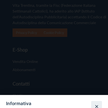
Vita Trentina, tramite la Fisc (Federazione Italiana
Settimanali Cattolici), ha aderito allo IAP (Istituto
dell'Autodisciplina Pubblicitaria) accettando il Codice di
Autodisciplina della Comunicazione Commerciale
Privacy Policy
Cookie Policy
E-Shop
Vendita Online
Abbonamenti
Contatti
Chi Siamo
Informativa
Redazione