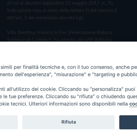
di cui al decreto legislativo 15 maggio 2017, n. 70.
Indicazione resa ai sensi della lettera f) del comma 2
dell'art. 5 del medesimo decreto Lgs.
Vita Trentina, tramite la Fisc (Federazione Italiana
Settimanali Cattolici), ha aderito allo IAP (Istituto
dell'Autodisciplina Pubblicitaria) accettando il Codice di
Autodisciplina della Comunicazione Commerciale
imili per finalità tecniche e, con il tuo consenso, anche per 
Privacy Policy
Cookie Policy
amento dell'esperienza", "misurazione" e "targeting e pubbli
i all'utilizzo dei cookie. Cliccando su "personalizza" puoi
 Trentina Editrice
re le tue preferenze. Cliccando su "rifiuta" o chiudendo que
okie tecnici. Ulteriori informazioni sono disponibili nella
coo
Rifiuta