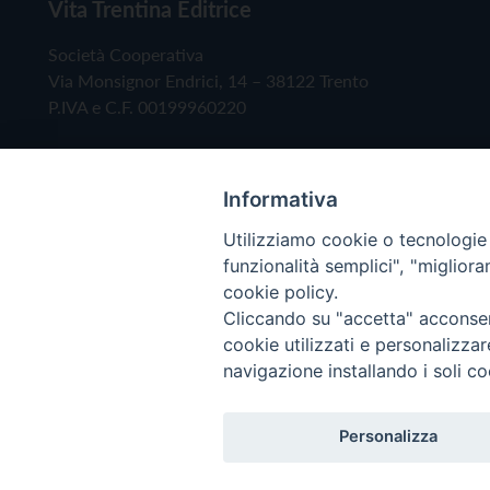
Vita Trentina Editrice
Società Cooperativa
Via Monsignor Endrici, 14 – 38122 Trento
P.IVA e C.F. 00199960220
Informativa
Utilizziamo cookie o tecnologie s
funzionalità semplici", "miglior
cookie policy.
Cliccando su "accetta" acconsent
Copyright © 2019 - Tutti i diritti riservati - Vita
cookie utilizzati e personalizza
navigazione installando i soli co
Privacy Policy
Personalizza