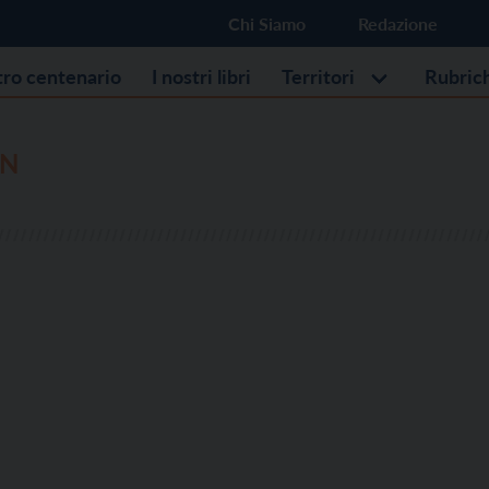
Chi Siamo
Redazione
stro centenario
I nostri libri
Territori
Rubric
AN