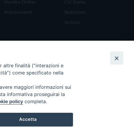
Vendita Online
Chi Siamo
Abbonamenti
Redazione
Scrivici
altre finalità ("interazioni e
cità") come specificato nella
 avere maggiori informazioni sui
sta informativa proseguirai la
kie policy
completa.
Torna all'inizio
Accetta