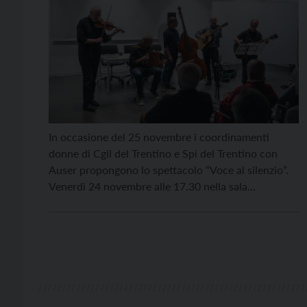
In occasione del 25 novembre i coordinamenti
donne di Cgil del Trentino e Spi del Trentino con
Auser propongono lo spettacolo “Voce al silenzio”.
Venerdì 24 novembre alle 17.30 nella sala
polivalente Demattè di Ravina saliranno sul palco
musicisti, cantanti e narratori di Barabàn dando vita
ad una performance che intreccia brani della
tradizione popolare, […]