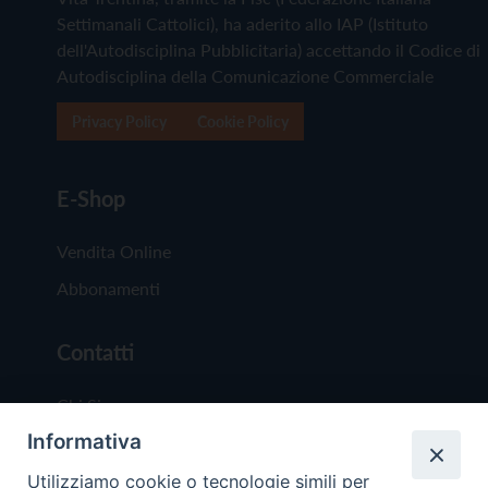
Settimanali Cattolici), ha aderito allo IAP (Istituto
dell'Autodisciplina Pubblicitaria) accettando il Codice di
Autodisciplina della Comunicazione Commerciale
Privacy Policy
Cookie Policy
E-Shop
Vendita Online
Abbonamenti
Contatti
Chi Siamo
Informativa
Redazione
Scrivici
Utilizziamo cookie o tecnologie simili per