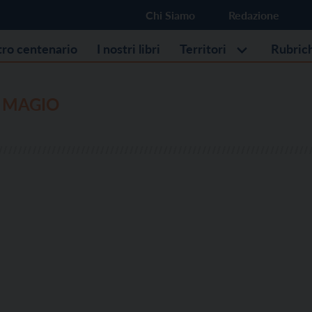
Chi Siamo
Redazione
stro centenario
I nostri libri
Territori
Rubric
E MAGIO