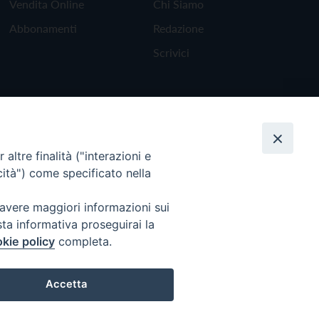
Vendita Online
Chi Siamo
Abbonamenti
Redazione
Scrivici
altre finalità ("interazioni e
cità") come specificato nella
 avere maggiori informazioni sui
sta informativa proseguirai la
kie policy
completa.
Torna all'inizio
Accetta