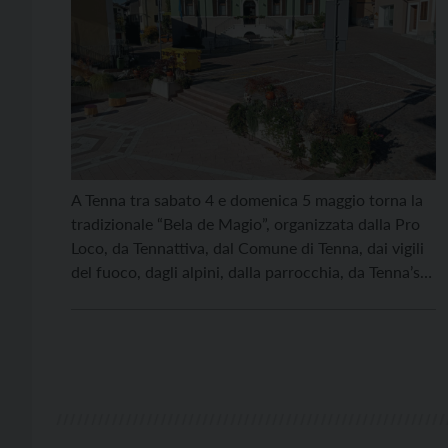
A Tenna tra sabato 4 e domenica 5 maggio torna la
tradizionale “Bela de Magio”, organizzata dalla Pro
Loco, da Tennattiva, dal Comune di Tenna, dai vigili
del fuoco, dagli alpini, dalla parrocchia, da Tenna’s
Friends e dall’associazione Ora Noi Tenna. Sabato 4
maggio alle 20.30 la filodrammatica di Caldonazzo
porta in scena al teatro […]