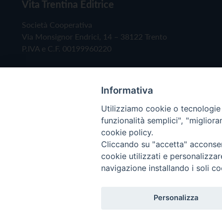
Vita Trentina Editrice
Società Cooperativa
Via Monsignor Endrici, 14 – 38122 Trento
P.IVA e C.F. 00199960220
Informativa
Utilizziamo cookie o tecnologie s
funzionalità semplici", "miglior
cookie policy.
Cliccando su "accetta" acconsent
Copyright © 2019 - Tutti i diritti riservati - Vita
cookie utilizzati e personalizza
navigazione installando i soli co
Privacy Policy
Personalizza