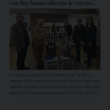
con Bes hanno allestito le vetrine
natalizie del negozio D ME
Le vetrine natalizie e parte dell’interno “D ME”, il
negozio della cooperativa sociale Eliodoro, sono stati
allestiti da quattro ragazzi con Bes (Bisogni educativi
speciali) che frequentano la scuola Cfp Upt di Arco.
“Un orgoglio per noi lavorare affinché la fragilità
incontri la bellezza – ha detto la presidente di