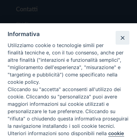
Contatti
Chi Siamo
Informativa
Redazione
Scrivici
Utilizziamo cookie o tecnologie simili per
finalità tecniche e, con il tuo consenso, anche per
altre finalità ("interazioni e funzionalità semplici",
"miglioramento dell'esperienza", "misurazione" e
"targeting e pubblicità") come specificato nella
cookie policy.
Copyright © 2019 - Tutti i diritti riservati - Vit
Cliccando su "accetta" acconsenti all'utilizzo dei
Trentina Editrice
cookie. Cliccando su "personalizza" puoi avere
maggiori informazioni sui cookie utilizzati e
Privacy Policy
personalizzare le tue preferenze. Cliccando su
Torna all'inizi
"rifiuta" o chiudendo questa informativa proseguirai
la navigazione installando i soli cookie tecnici.
Ulteriori informazioni sono disponibili nella
cookie
Preferenze Cookie