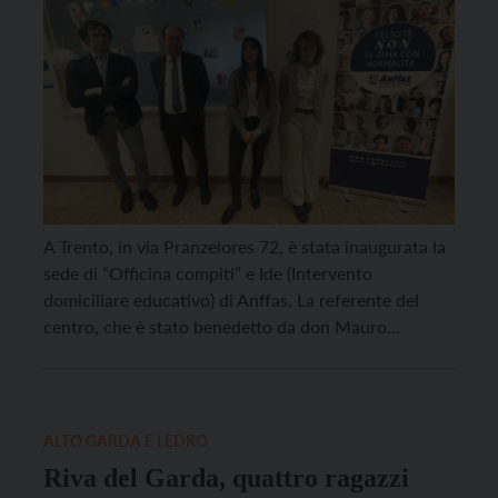
A Trento, in via Pranzelores 72, è stata inaugurata la
sede di “Officina compiti” e Ide (Intervento
domiciliare educativo) di Anffas. La referente del
centro, che è stato benedetto da don Mauro
Leonardelli, è Laura Pojer. “Sempre più spesso nelle
scuole si sente parlare di ‘bisogni educativi speciali’ e
ogni anno le percentuali aumentano. Officina […]
ALTO GARDA E LEDRO
Riva del Garda, quattro ragazzi