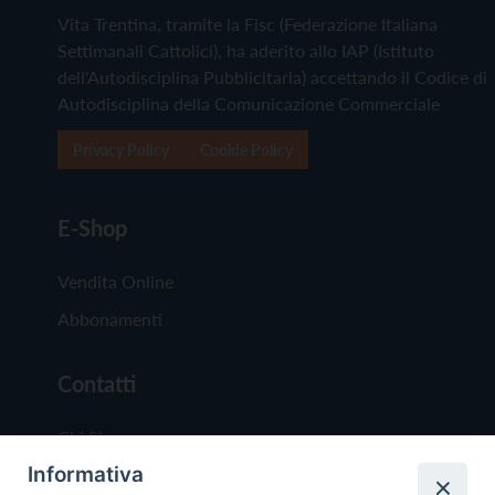
Vita Trentina, tramite la Fisc (Federazione Italiana
Settimanali Cattolici), ha aderito allo IAP (Istituto
dell'Autodisciplina Pubblicitaria) accettando il Codice di
Autodisciplina della Comunicazione Commerciale
Privacy Policy
Cookie Policy
E-Shop
Vendita Online
Abbonamenti
Contatti
Chi Siamo
Informativa
Redazione