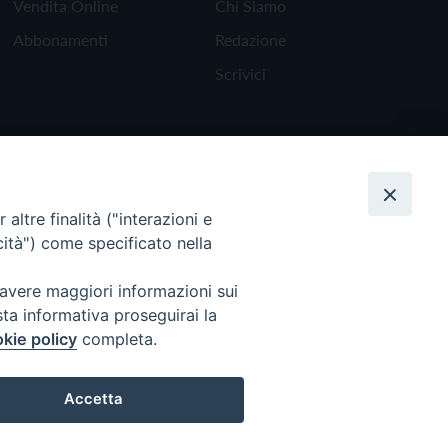
Vendita Online
Chi Siamo
Abbonamenti
Redazione
Scrivici
altre finalità ("interazioni e
cità") come specificato nella
 avere maggiori informazioni sui
sta informativa proseguirai la
kie policy
completa.
Torna all'inizio
Accetta