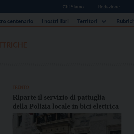
Chi Siamo
Redazione
stro centenario
I nostri libri
Territori
Rubric
ETTRICHE
TRENTO
Riparte il servizio di pattuglia
della Polizia locale in bici elettrica