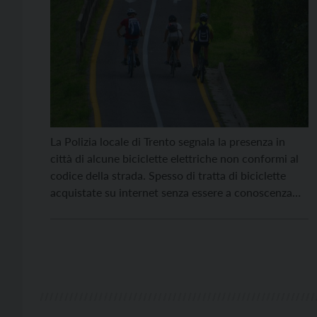
La Polizia locale di Trento segnala la presenza in
città di alcune biciclette elettriche non conformi al
codice della strada. Spesso di tratta di biciclette
acquistate su internet senza essere a conoscenza
del fatto che non sono conformi, rischiando quindi
di incappare in sanzioni anche pesanti arrivando
fino al sequestro del mezzo. Nello specifico: se […]