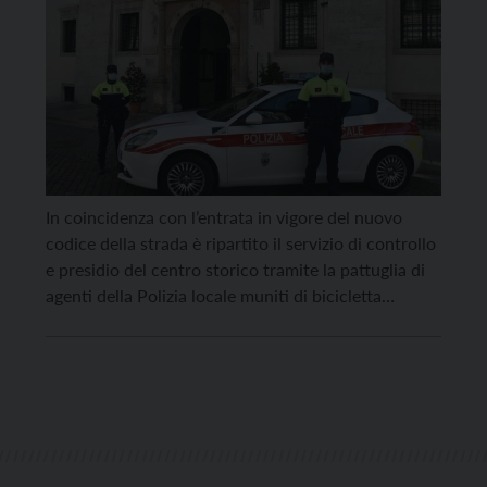
In coincidenza con l’entrata in vigore del nuovo
codice della strada è ripartito il servizio di controllo
e presidio del centro storico tramite la pattuglia di
agenti della Polizia locale muniti di bicicletta
elettrica. La pattuglia – composta da due agenti che
agiranno congiuntamente – opererà in fascia
pomeridiana a controllo del centro storico
cittadino. […]