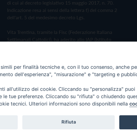
di cui al decreto legislativo 15 maggio 2017, n. 70.
Indicazione resa ai sensi della lettera f) del comma 2
dell'art. 5 del medesimo decreto Lgs.
Vita Trentina, tramite la Fisc (Federazione Italiana
Settimanali Cattolici), ha aderito allo IAP (Istituto
dell'Autodisciplina Pubblicitaria) accettando il Codice di
Autodisciplina della Comunicazione Commerciale
imili per finalità tecniche e, con il tuo consenso, anche per 
Privacy Policy
Cookie Policy
amento dell'esperienza", "misurazione" e "targeting e pubbli
i all'utilizzo dei cookie. Cliccando su "personalizza" puoi
 Trentina Editrice
re le tue preferenze. Cliccando su "rifiuta" o chiudendo que
okie tecnici. Ulteriori informazioni sono disponibili nella
coo
Rifiuta