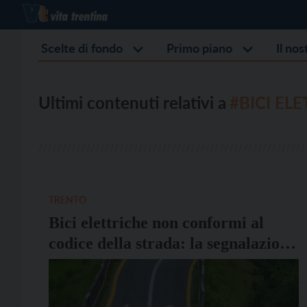
Scelte di fondo
Primo piano
Il no
Ultimi contenuti relativi a
#BICI EL
TRENTO
Bici elettriche non conformi al
codice della strada: la segnalazione
della Polizia locale di Trento