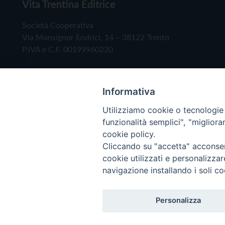
Vita Trentina Editrice
Società Cooperativa
Via Monsignor Endrici, 14 – 38122 Trento
P.IVA e C.F. 00199960220
Informativa
Utilizziamo cookie o tecnologie s
funzionalità semplici", "miglior
cookie policy.
Cliccando su "accetta" acconsent
Copyright © 2019 - Tutti i diritti riservati - Vita
cookie utilizzati e personalizza
navigazione installando i soli co
Privacy Policy
Personalizza