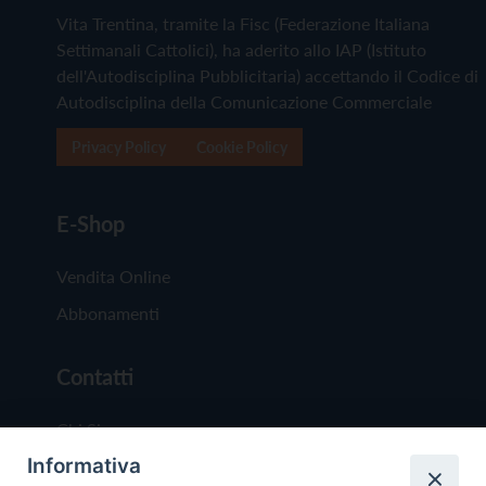
Vita Trentina, tramite la Fisc (Federazione Italiana
Settimanali Cattolici), ha aderito allo IAP (Istituto
dell'Autodisciplina Pubblicitaria) accettando il Codice di
Autodisciplina della Comunicazione Commerciale
Privacy Policy
Cookie Policy
E-Shop
Vendita Online
Abbonamenti
Contatti
Chi Siamo
Informativa
Redazione