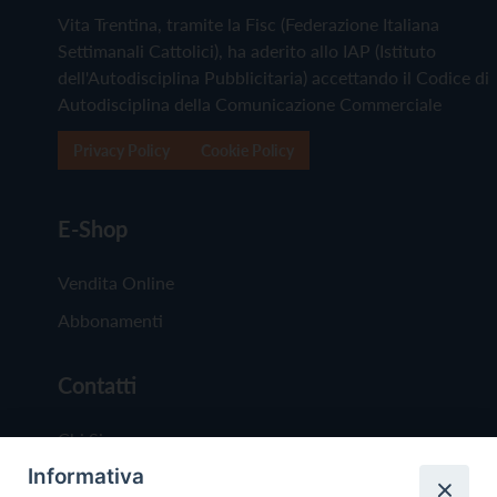
Vita Trentina, tramite la Fisc (Federazione Italiana
Settimanali Cattolici), ha aderito allo IAP (Istituto
dell'Autodisciplina Pubblicitaria) accettando il Codice di
Autodisciplina della Comunicazione Commerciale
Privacy Policy
Cookie Policy
E-Shop
Vendita Online
Abbonamenti
Contatti
Chi Siamo
Informativa
Redazione