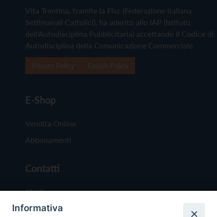
Vita Trentina, tramite la Fisc (Federazione Italiana
Settimanali Cattolici), ha aderito allo IAP (Istituto
dell'Autodisciplina Pubblicitaria) accettando il Codice di
Autodisciplina della Comunicazione Commerciale
Privacy Policy
Cookie Policy
E-Shop
Vendita Online
Abbonamenti
Contatti
Chi Siamo
Informativa
Redazione