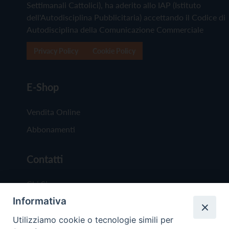
Settimanali Cattolici), ha aderito allo IAP (Istituto
dell'Autodisciplina Pubblicitaria) accettando il Codice di
Autodisciplina della Comunicazione Commerciale
Privacy Policy
Cookie Policy
E-Shop
Vendita Online
Abbonamenti
Contatti
Chi Siamo
Informativa
Redazione
Scrivici
Utilizziamo cookie o tecnologie simili per