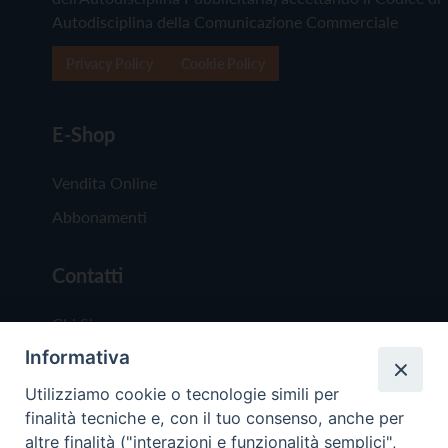
Autodisciplina della Comunicazione Commerciale
Privacy Policy
Cookie Policy
E-Shop
Vendita Online
Abbonamenti
Contatti
Chi Siamo
Informativa
Redazione
Scrivici
Utilizziamo cookie o tecnologie simili per
finalità tecniche e, con il tuo consenso, anche per
altre finalità ("interazioni e funzionalità semplici",