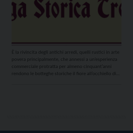
È la rivincita degli antichi arredi, quelli rustici in arte
povera principalmente, che annessi a un’esperienza
commerciale protratta per almeno cinquant’anni
rendono le botteghe storiche il fiore all’occhiello di
un luogo e lo assurgono ad attrattiva. A fine febbraio
di quest’anno in provincia di Trento se ne contano
579 (fa fede l’albo ufficiale, non quello […]