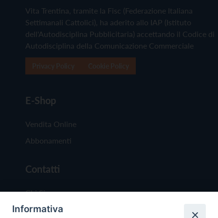
Vita Trentina, tramite la Fisc (Federazione Italiana
Settimanali Cattolici), ha aderito allo IAP (Istituto
dell'Autodisciplina Pubblicitaria) accettando il Codice di
Autodisciplina della Comunicazione Commerciale
Privacy Policy
Cookie Policy
E-Shop
Vendita Online
Abbonamenti
Contatti
Chi Siamo
Informativa
Redazione