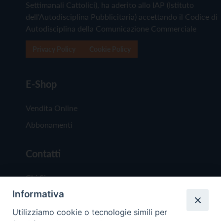
Settimanali Cattolici), ha aderito allo IAP (Istituto
dell'Autodisciplina Pubblicitaria) accettando il Codice di
Autodisciplina della Comunicazione Commerciale
Privacy Policy
Cookie Policy
E-Shop
Vendita Online
Abbonamenti
Contatti
Chi Siamo
Informativa
Redazione
Scrivici
Utilizziamo cookie o tecnologie simili per