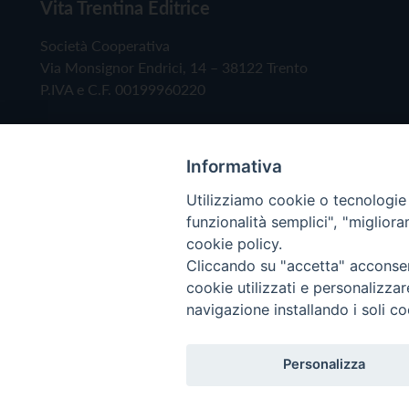
Vita Trentina Editrice
Società Cooperativa
Via Monsignor Endrici, 14 – 38122 Trento
P.IVA e C.F. 00199960220
Informativa
Utilizziamo cookie o tecnologie s
funzionalità semplici", "miglior
cookie policy.
Cliccando su "accetta" acconsent
Copyright © 2019 - Tutti i diritti riservati - Vita
cookie utilizzati e personalizza
navigazione installando i soli co
Privacy Policy
Personalizza