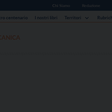
Chi Siamo
Redazione
stro centenario
I nostri libri
Territori
Rubric
CANICA