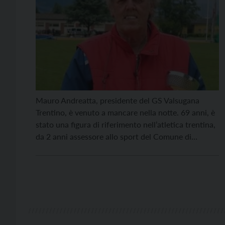
Mauro Andreatta, presidente del GS Valsugana
Trentino, è venuto a mancare nella notte. 69 anni, è
stato una figura di riferimento nell’atletica trentina,
da 2 anni assessore allo sport del Comune di
Calceranica, che lo ha ricordato “per la sua
dedizione, generosità, impegno e grande passione
per il suo ruolo e per la vita”. “Pochi […]