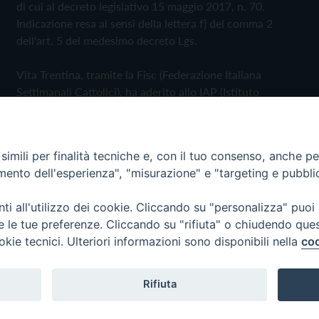
di cui al decreto legislativo 15 maggio 2017, n. 70.
Indicazione resa ai sensi della lettera f) del comma 2
dell'art. 5 del medesimo decreto Lgs.
Vita Trentina, tramite la Fisc (Federazione Italiana
Settimanali Cattolici), ha aderito allo IAP (Istituto
dell'Autodisciplina Pubblicitaria) accettando il Codice di
Autodisciplina della Comunicazione Commerciale
imili per finalità tecniche e, con il tuo consenso, anche per 
Privacy Policy
Cookie Policy
amento dell'esperienza", "misurazione" e "targeting e pubbli
i all'utilizzo dei cookie. Cliccando su "personalizza" puoi
 Trentina Editrice
re le tue preferenze. Cliccando su "rifiuta" o chiudendo que
okie tecnici. Ulteriori informazioni sono disponibili nella
coo
Rifiuta