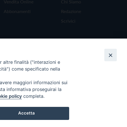
Vendita Online
Chi Siamo
Abbonamenti
Redazione
Scrivici
altre finalità ("interazioni e
cità") come specificato nella
 avere maggiori informazioni sui
sta informativa proseguirai la
kie policy
completa.
Torna all'inizio
Accetta