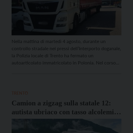
Nella mattina di martedì 4 agosto, durante un
controllo stradale nei pressi dell’Interporto doganale,
la Polizia locale di Trento ha fermato un
autoarticolato immatricolato in Polonia. Nel corso
delle verifiche, gli agenti hanno accertato che il
conducente, un cittadino di origine ucraina, stava
guidando il mezzo pesante con una patente di guida
abilmente contraffatta. A […]
TRENTO
Camion a zigzag sulla statale 12:
autista ubriaco con tasso alcolemico
sei volte oltre il limite