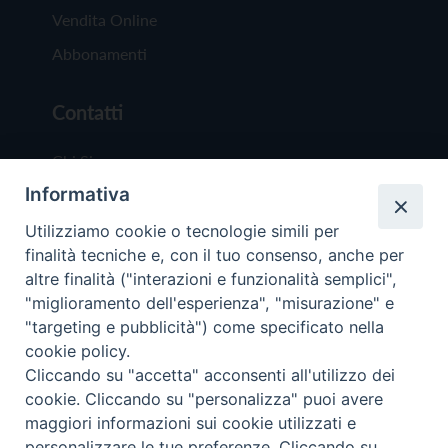
Vendita Online
Abbonamenti
Contatti
Chi Siamo
Informativa
Redazione
Scrivici
Utilizziamo cookie o tecnologie simili per
finalità tecniche e, con il tuo consenso, anche per
altre finalità ("interazioni e funzionalità semplici",
"miglioramento dell'esperienza", "misurazione" e
"targeting e pubblicità") come specificato nella
cookie policy.
Copyright © 2019 - Tutti i diritti riservati - Vit
Cliccando su "accetta" acconsenti all'utilizzo dei
Trentina Editrice
cookie. Cliccando su "personalizza" puoi avere
maggiori informazioni sui cookie utilizzati e
Privacy Policy
personalizzare le tue preferenze. Cliccando su