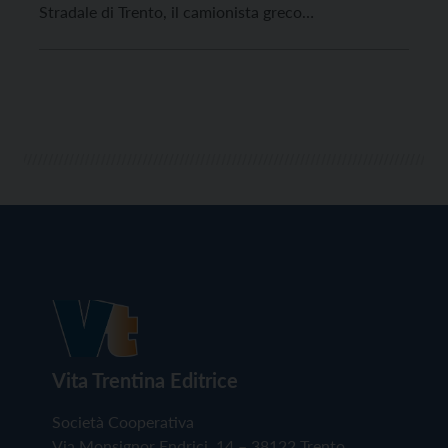
Stradale di Trento, il camionista greco
quarantaseienne arrestato mercoledì 5 giugno per
traffico di sostanze stupefacenti. Nel corso del
pomeriggio la pattuglia, infatti, notando un camion
con targa greca che procedeva in maniera […]
Vita Trentina Editrice
Società Cooperativa
Via Monsignor Endrici, 14 – 38122 Trento