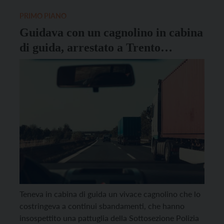
sede a Ispra (Varese) che hanno svolto in parallelo
attività di rilevazione a […]
PRIMO PIANO
Guidava con un cagnolino in cabina
di guida, arrestato a Trento
camionista con oltre 67 kg di
cocaina
Teneva in cabina di guida un vivace cagnolino che lo
costringeva a continui sbandamenti, che hanno
insospettito una pattuglia della Sottosezione Polizia