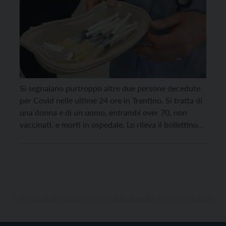
Si segnalano purtroppo altre due persone decedute
per Covid nelle ultime 24 ore in Trentino. Si tratta di
una donna e di un uomo, entrambi over 70, non
vaccinati, e morti in ospedale. Lo rileva il bollettino
odierno dell’Azienda provinciale per i servizi sanitari,
dal quale emergono poi 189 nuovi casi positivi, di cui
69 […]