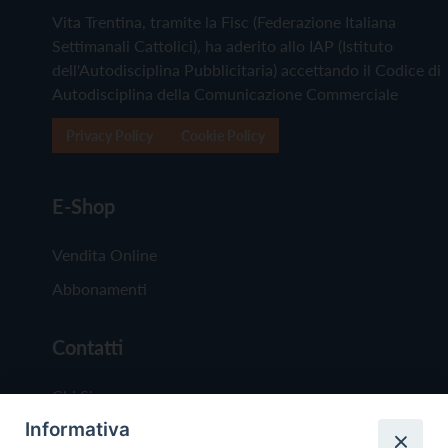
Vita Trentina, tramite la Fisc (Federazione Italiana
Settimanali Cattolici), ha aderito allo IAP (Istituto
dell'Autodisciplina Pubblicitaria) accettando il Codice di
Autodisciplina della Comunicazione Commerciale
Privacy Policy
Cookie Policy
E-Shop
Vendita Online
Abbonamenti
Contatti
Chi Siamo
Informativa
Redazione