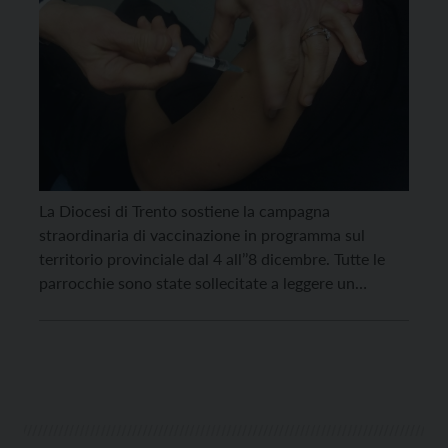
La Diocesi di Trento sostiene la campagna
straordinaria di vaccinazione in programma sul
territorio provinciale dal 4 all’’8 dicembre. Tutte le
parrocchie sono state sollecitate a leggere un
appello nelle Messe festive di domani e domenica.
L’iniziativa fa seguito all’invito alla vaccinazione più
volte ribadito dallo stesso arcivescovo Lauro e a
quello dei Vescovi del […]