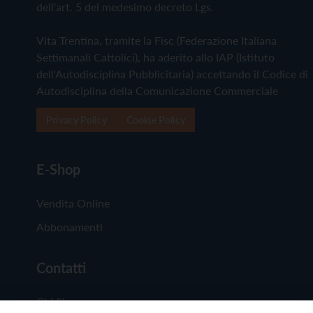
dell'art. 5 del medesimo decreto Lgs.
Vita Trentina, tramite la Fisc (Federazione Italiana
Settimanali Cattolici), ha aderito allo IAP (Istituto
dell'Autodisciplina Pubblicitaria) accettando il Codice di
Autodisciplina della Comunicazione Commerciale
Privacy Policy
Cookie Policy
E-Shop
Vendita Online
Abbonamenti
Contatti
Chi Siamo