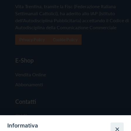
Vita Trentina, tramite la Fisc (Federazione Italiana
Settimanali Cattolici), ha aderito allo IAP (Istituto
dell'Autodisciplina Pubblicitaria) accettando il Codice di
Autodisciplina della Comunicazione Commerciale
Privacy Policy
Cookie Policy
E-Shop
Vendita Online
Abbonamenti
Contatti
Chi Siamo
Informativa
Redazione