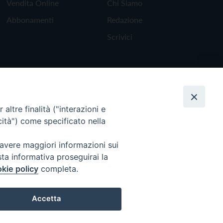
Vendita Online
Chi Siamo
Abbonamenti
Redazione
Scrivici
altre finalità ("interazioni e
cità") come specificato nella
 avere maggiori informazioni sui
sta informativa proseguirai la
kie policy
completa.
Torna all'inizio
Accetta