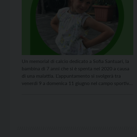
Un memorial di calcio dedicato a Sofia Santuari, la
bambina di 7 anni che si è spenta nel 2020 a causa
di una malattia. L’appuntamento si svolgerà tra
venerdì 9 a domenica 11 giugno nel campo sportivo
di Meano, ed è riservato alla categoria under 15 –
giovanissimi. La “goleada” è organizzata dall’attiva
U.S. Dolasiana […]