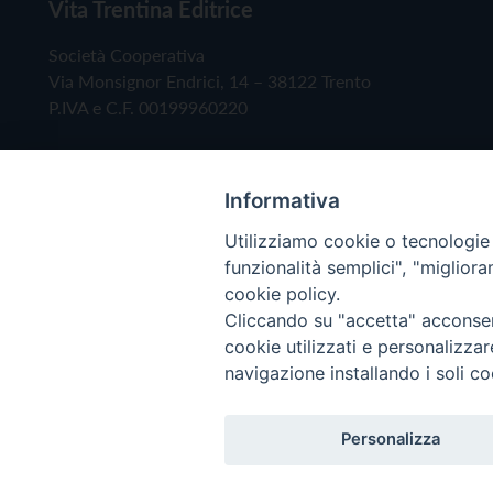
Vita Trentina Editrice
Società Cooperativa
Via Monsignor Endrici, 14 – 38122 Trento
P.IVA e C.F. 00199960220
Informativa
Utilizziamo cookie o tecnologie s
funzionalità semplici", "miglior
cookie policy.
Cliccando su "accetta" acconsent
Copyright © 2019 - Tutti i diritti riservati - Vita
cookie utilizzati e personalizza
navigazione installando i soli co
Privacy Policy
Personalizza