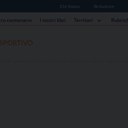
Chi Siamo
Redazione
stro centenario
I nostri libri
Territori
Rubric
SPORTIVO