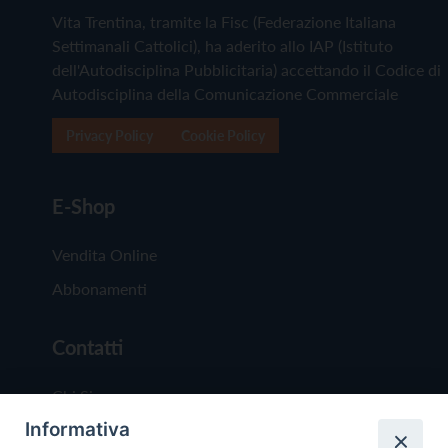
Vita Trentina, tramite la Fisc (Federazione Italiana
Settimanali Cattolici), ha aderito allo IAP (Istituto
dell'Autodisciplina Pubblicitaria) accettando il Codice di
Autodisciplina della Comunicazione Commerciale
Privacy Policy
Cookie Policy
E-Shop
Vendita Online
Abbonamenti
Contatti
Chi Siamo
Informativa
Redazione