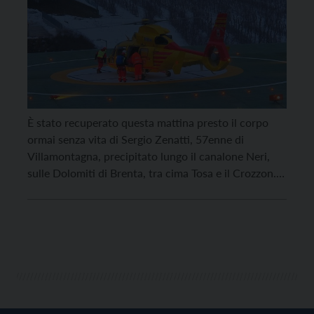
È stato recuperato questa mattina presto il corpo
ormai senza vita di Sergio Zenatti, 57enne di
Villamontagna, precipitato lungo il canalone Neri,
sulle Dolomiti di Brenta, tra cima Tosa e il Crozzon.
L’alpinista stava salendo con i ramponi lungo il
canalone assieme a un amico quando, circa
all’altezza di 2800 metri, è scivolato ed è precipitato
[…]