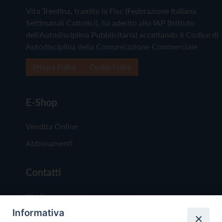
Vita Trentina, tramite la Fisc (Federazione Italiana
Settimanali Cattolici), ha aderito allo IAP (Istituto
dell'Autodisciplina Pubblicitaria) accettando il Codice di
Autodisciplina della Comunicazione Commerciale
Privacy Policy
Cookie Policy
E-Shop
Vendita Online
Abbonamenti
Contatti
Chi Siamo
Informativa
Redazione