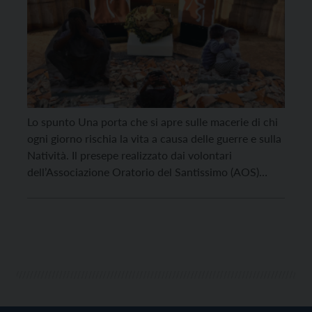
Lo spunto Una porta che si apre sulle macerie di chi
ogni giorno rischia la vita a causa delle guerre e sulla
Natività. Il presepe realizzato dai volontari
dell’Associazione Oratorio del Santissimo (AOS)
accoglie ospiti e fedeli come un monito: “Per entrare
nelle chiese occorre attraversare le strade che la
storia ci pone davanti”. “Quelle […]