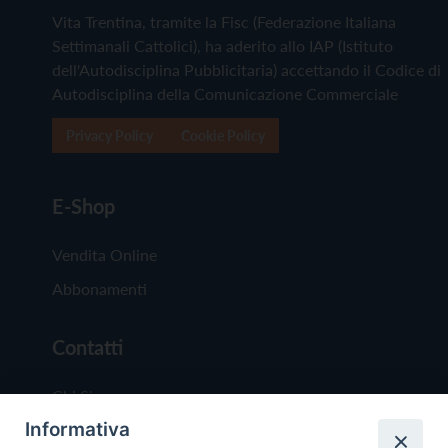
Vita Trentina, tramite la Fisc (Federazione Italiana
Settimanali Cattolici), ha aderito allo IAP (Istituto
dell'Autodisciplina Pubblicitaria) accettando il Codice di
Autodisciplina della Comunicazione Commerciale
Privacy Policy
Cookie Policy
E-Shop
Vendita Online
Abbonamenti
Contatti
Chi Siamo
Informativa
Redazione