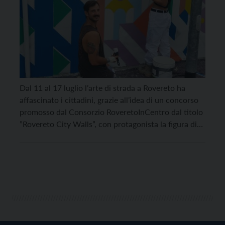
Dal 11 al 17 luglio l’arte di strada a Rovereto ha
affascinato i cittadini, grazie all’idea di un concorso
promosso dal Consorzio RoveretoInCentro dal titolo
”Rovereto City Walls”, con protagonista la figura di
Fortunato Depero. L’originale proposta è stata rivolta
a street artist nazionali e non, per realizzare due
esclusivi murales in Piazzale Achille Leoni. […]