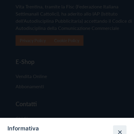
Vita Trentina, tramite la Fisc (Federazione Italiana
Settimanali Cattolici), ha aderito allo IAP (Istituto
dell'Autodisciplina Pubblicitaria) accettando il Codice di
Autodisciplina della Comunicazione Commerciale
Privacy Policy
Cookie Policy
E-Shop
Vendita Online
Abbonamenti
Contatti
Chi Siamo
Informativa
Redazione