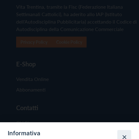
Vita Trentina, tramite la Fisc (Federazione Italiana
Settimanali Cattolici), ha aderito allo IAP (Istituto
dell'Autodisciplina Pubblicitaria) accettando il Codice di
Autodisciplina della Comunicazione Commerciale
Privacy Policy
Cookie Policy
E-Shop
Vendita Online
Abbonamenti
Contatti
Chi Siamo
Informativa
Redazione