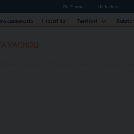
Chi Siamo
Redazione
stro centenario
I nostri libri
Territori
Rubric
TA VAGNOLI