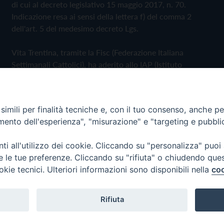
di cui al decreto legislativo 15 maggio 2017, n. 70.
Indicazione resa ai sensi della lettera f) del comma 2
dell'art. 5 del medesimo decreto Lgs.
Vita Trentina, tramite la Fisc (Federazione Italiana
Settimanali Cattolici), ha aderito allo IAP (Istituto
dell'Autodisciplina Pubblicitaria) accettando il Codice di
Autodisciplina della Comunicazione Commerciale
imili per finalità tecniche e, con il tuo consenso, anche per 
Privacy Policy
Cookie Policy
amento dell'esperienza", "misurazione" e "targeting e pubbli
i all'utilizzo dei cookie. Cliccando su "personalizza" puoi
 Trentina Editrice
re le tue preferenze. Cliccando su "rifiuta" o chiudendo que
okie tecnici. Ulteriori informazioni sono disponibili nella
coo
Rifiuta