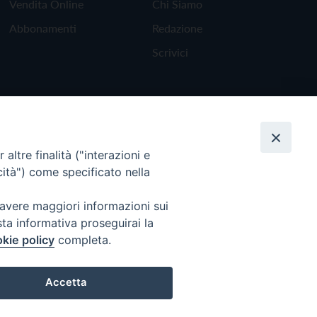
Vendita Online
Chi Siamo
Abbonamenti
Redazione
Scrivici
altre finalità ("interazioni e
cità") come specificato nella
 avere maggiori informazioni sui
sta informativa proseguirai la
kie policy
completa.
Torna all'inizio
Accetta