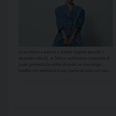
La scrittrice e autrice Carlotta Vagnoli giovedì 5
dicembre alle 21, al Teatro auditorium comunale di
Lavis, presenta Le solite stronze, un monologo
inedito che sintetizza il suo punto di vista sul ruolo
delle donne nella società attuale, e di come chi non
corrisponde allo stereotipo della brava donna
“angelo del focolare” sia tacciata di […]