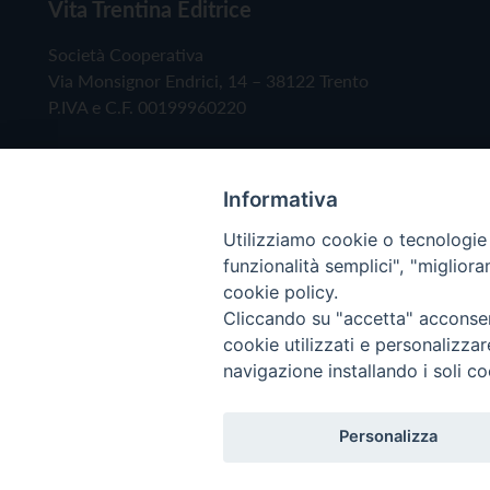
Vita Trentina Editrice
Società Cooperativa
Via Monsignor Endrici, 14 – 38122 Trento
P.IVA e C.F. 00199960220
Informativa
Utilizziamo cookie o tecnologie s
funzionalità semplici", "miglior
cookie policy.
Cliccando su "accetta" acconsent
Copyright © 2019 - Tutti i diritti riservati - Vita
cookie utilizzati e personalizza
navigazione installando i soli co
Privacy Policy
Personalizza