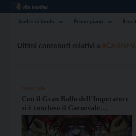
Scelte di fondo
Primo piano
Il no
Ultimi contenuti relativi a
#CARNEV
GIUDICARIE
Con il Gran Ballo dell’Imperatore
si è concluso il Carnevale
Asburgico a Madonna di
Campiglio