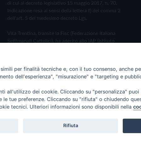
di cui al decreto legislativo 15 maggio 2017, n. 70.
Indicazione resa ai sensi della lettera f) del comma 2
dell'art. 5 del medesimo decreto Lgs.
Vita Trentina, tramite la Fisc (Federazione Italiana
Settimanali Cattolici), ha aderito allo IAP (Istituto
dell'Autodisciplina Pubblicitaria) accettando il Codice di
Autodisciplina della Comunicazione Commerciale
imili per finalità tecniche e, con il tuo consenso, anche per 
Privacy Policy
Cookie Policy
amento dell'esperienza", "misurazione" e "targeting e pubbli
i all'utilizzo dei cookie. Cliccando su "personalizza" puoi
 Trentina Editrice
re le tue preferenze. Cliccando su "rifiuta" o chiudendo que
okie tecnici. Ulteriori informazioni sono disponibili nella
coo
Rifiuta