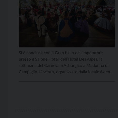
Si è conclusa con il Gran ballo dell’Imperatore
presso il Salone Hofer dell’Hotel Des Alpes, la
settimana del Carnevale Asburgico a Madonna di
Campiglio. L’evento, organizzato dalla locale Azienda
per il Turismo, ha dato modo ai numerosi ospiti
presenti nella destinazione durante il Carnevale
Ambrosiano di conoscere e diventare protagonisti
di uno dei capitoli più […]