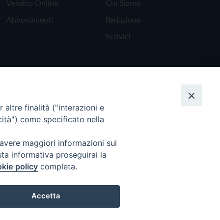
Vendita Online
Chi Siamo
Abbonamenti
Redazione
Scrivici
altre finalità ("interazioni e
cità") come specificato nella
 avere maggiori informazioni sui
sta informativa proseguirai la
kie policy
completa.
Torna all'inizio
Accetta