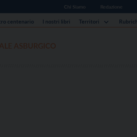
Chi Siamo
Redazione
stro centenario
I nostri libri
Territori
Rubric
ALE ASBURGICO