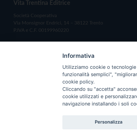
Vita Trentina Editrice
Società Cooperativa
Via Monsignor Endrici, 14 – 38122 Trento
P.IVA e C.F. 00199960220
Informativa
Utilizziamo cookie o tecnologie s
funzionalità semplici", "miglior
cookie policy.
Cliccando su "accetta" acconsent
Copyright © 2019 - Tutti i diritti riservati - Vita
cookie utilizzati e personalizza
navigazione installando i soli co
Privacy Policy
Personalizza