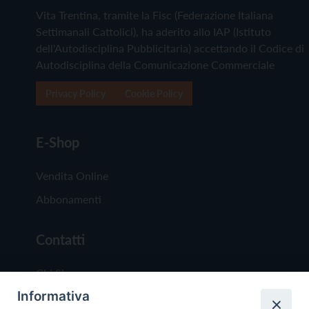
Vita Trentina, tramite la Fisc (Federazione Italiana
Settimanali Cattolici), ha aderito allo IAP (Istituto
dell'Autodisciplina Pubblicitaria) accettando il Codice di
Autodisciplina della Comunicazione Commerciale
Privacy Policy
Cookie Policy
E-Shop
Vendita Online
Abbonamenti
Contatti
Chi Siamo
Informativa
Redazione