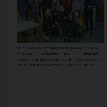
Ha 47 anni ed è tetraplegica da quando ne aveva
24, a causa di un incidente, la donna ucraina che
questo pomeriggio è stata accolta a Casa Serena, la
struttura gestita da Anffas a Cognola di Trento.
“Spreisdom, benvenute”, ha detto lo staff di Casa
Serena alla donna, arrivata a bordo di un mezzo
sanitario […]