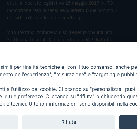
di cui al decreto legislativo 15 maggio 2017, n. 70.
Indicazione resa ai sensi della lettera f) del comma 2
dell'art. 5 del medesimo decreto Lgs.
Vita Trentina, tramite la Fisc (Federazione Italiana
Settimanali Cattolici), ha aderito allo IAP (Istituto
dell'Autodisciplina Pubblicitaria) accettando il Codice di
Autodisciplina della Comunicazione Commerciale
imili per finalità tecniche e, con il tuo consenso, anche per 
Privacy Policy
Cookie Policy
amento dell'esperienza", "misurazione" e "targeting e pubbli
i all'utilizzo dei cookie. Cliccando su "personalizza" puoi
 Trentina Editrice
re le tue preferenze. Cliccando su "rifiuta" o chiudendo que
okie tecnici. Ulteriori informazioni sono disponibili nella
coo
Rifiuta