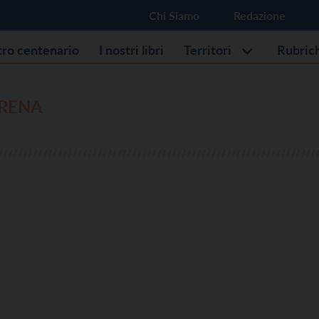
Chi Siamo
Redazione
stro centenario
I nostri libri
Territori
Rubric
ERENA