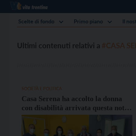
Scelte di fondo
Primo piano
Il no
Ultimi contenuti relativi a
#CASA S
SOCIETÀ E POLITICA
Casa Serena ha accolto la donna
con disabilità arrivata questa notte
dall’Ucraina: “Vi ringrazio di
cuore per la gentilezza”