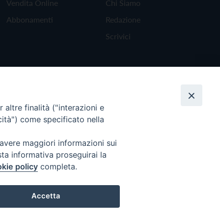
Vendita Online
Chi Siamo
Abbonamenti
Redazione
Scrivici
altre finalità ("interazioni e
cità") come specificato nella
 avere maggiori informazioni sui
sta informativa proseguirai la
kie policy
completa.
Torna all'inizio
Accetta