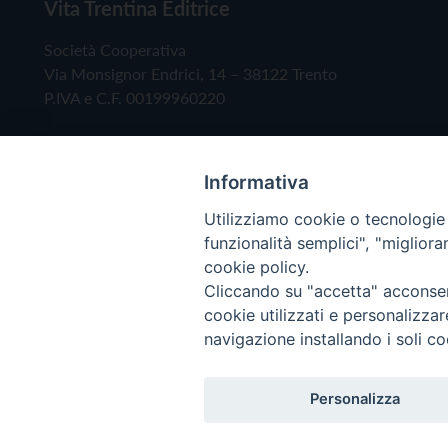
Vita Trentina Editrice
Società Cooperativa
Via Monsignor Endrici, 14 – 38122 Trento
P.IVA e C.F. 00199960220
Informativa
Utilizziamo cookie o tecnologie s
funzionalità semplici", "miglior
cookie policy.
Cliccando su "accetta" acconsent
Copyright © 2019 - Tutti i diritti riservati - Vita
cookie utilizzati e personalizza
navigazione installando i soli co
Privacy Policy
Personalizza