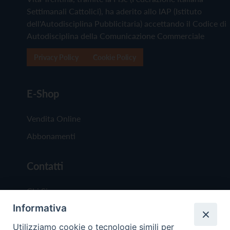
Settimanali Cattolici), ha aderito allo IAP (Istituto
dell'Autodisciplina Pubblicitaria) accettando il Codice di
Autodisciplina della Comunicazione Commerciale
Privacy Policy
Cookie Policy
E-Shop
Vendita Online
Abbonamenti
Contatti
Chi Siamo
Informativa
Redazione
Scrivici
Utilizziamo cookie o tecnologie simili per