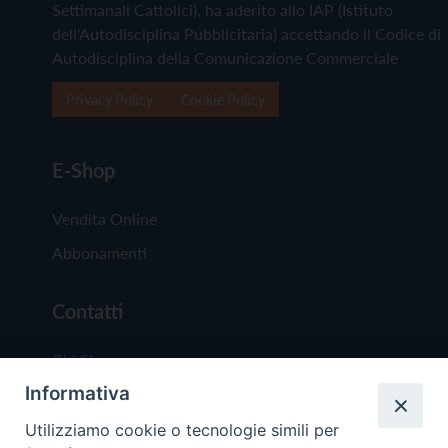
Settimanali Cattolici), ha aderito allo IAP (Istituto
dell'Autodisciplina Pubblicitaria) accettando il Codice di
Autodisciplina della Comunicazione Commerciale
Privacy Policy
Cookie Policy
E-Shop
Vendita Online
Abbonamenti
Contatti
Chi Siamo
Informativa
Redazione
Scrivici
Utilizziamo cookie o tecnologie simili per