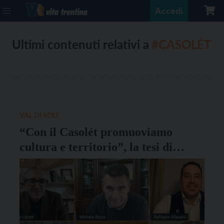
Accedi
Ultimi contenuti relativi a
#CASOLÉT
VAL DI SOLE
“Con il Casolét promuoviamo
cultura e territorio”, la tesi di
Martina Stablum valorizza il
formaggio tipico