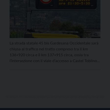
La strada statale 45 bis Gardesana Occidentale sarà
chiusa al traffico nel tratto compreso tra il km
136+920 circa e il km 137+915 circa, ossia tra
l’intersezione con il viale d’accesso a Castel Toblino e
la mini rotatoria in corrispondenza dello svincolo per
Santa Massenza, in località “alla stretta”, nelle serate
di mercoledì 8 maggio […]