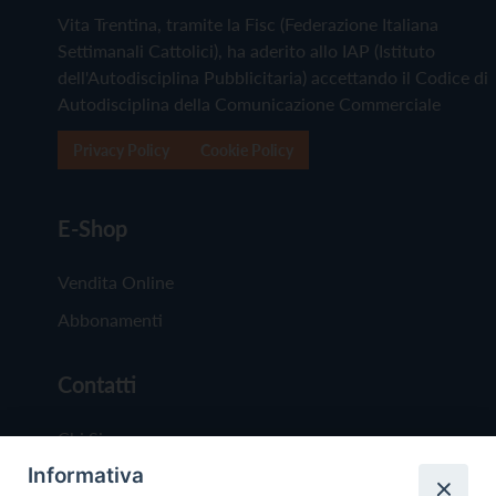
Vita Trentina, tramite la Fisc (Federazione Italiana
Settimanali Cattolici), ha aderito allo IAP (Istituto
dell'Autodisciplina Pubblicitaria) accettando il Codice di
Autodisciplina della Comunicazione Commerciale
Privacy Policy
Cookie Policy
E-Shop
Vendita Online
Abbonamenti
Contatti
Chi Siamo
Informativa
Redazione