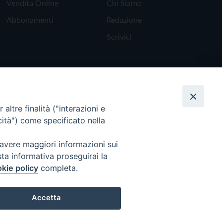
Vendita Online
Chi Siamo
Abbonamenti
Redazione
Scrivici
altre finalità ("interazioni e
cità") come specificato nella
 avere maggiori informazioni sui
sta informativa proseguirai la
kie policy
completa.
Torna all'inizio
Accetta