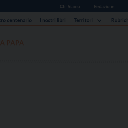
Chi Siamo
Redazione
stro centenario
I nostri libri
Territori
Rubric
A PAPA