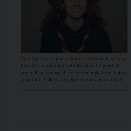
Caterina Papa è una studentessa fuori sede che da
Perugia si è trasferita a Trento, dove frequenta il
corso di laurea magistrale in Economia. I suoi hobby
sono tanti, dalle passeggiate in montagna al ricamo,
dalla pittura all’ukulele, il principale però è lo
scoutismo, dove fa la volontaria come capo
compagnia. Il Comune di Trento […]