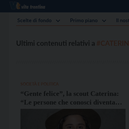
Scelte di fondo
Primo piano
Il no
Ultimi contenuti relativi a
#CATERIN
SOCIETÀ E POLITICA
“Gente felice”, la scout Caterina:
“Le persone che conosci diventano
una seconda famiglia”