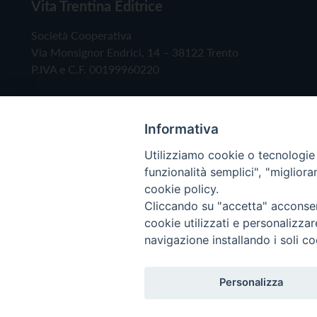
Vita Trentina Editrice
Società Cooperativa
Via Monsignor Endrici, 14 – 38122 Trento
P.IVA e C.F. 00199960220
Informativa
Utilizziamo cookie o tecnologie s
funzionalità semplici", "miglior
cookie policy.
Cliccando su "accetta" acconsent
Copyright © 2019 - Tutti i diritti riservati - Vita
cookie utilizzati e personalizza
navigazione installando i soli co
Privacy Policy
Personalizza