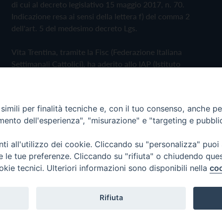
di cui al decreto legislativo 15 maggio 2017, n. 70.
Indicazione resa ai sensi della lettera f) del comma 2
dell'art. 5 del medesimo decreto Lgs.
Vita Trentina, tramite la Fisc (Federazione Italiana
Settimanali Cattolici), ha aderito allo IAP (Istituto
dell'Autodisciplina Pubblicitaria) accettando il Codice di
Autodisciplina della Comunicazione Commerciale
imili per finalità tecniche e, con il tuo consenso, anche per 
Privacy Policy
Cookie Policy
amento dell'esperienza", "misurazione" e "targeting e pubbli
i all'utilizzo dei cookie. Cliccando su "personalizza" puoi
 Trentina Editrice
re le tue preferenze. Cliccando su "rifiuta" o chiudendo que
okie tecnici. Ulteriori informazioni sono disponibili nella
coo
Rifiuta