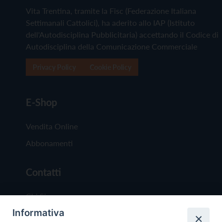
Vita Trentina, tramite la Fisc (Federazione Italiana
Settimanali Cattolici), ha aderito allo IAP (Istituto
dell'Autodisciplina Pubblicitaria) accettando il Codice di
Autodisciplina della Comunicazione Commerciale
Privacy Policy
Cookie Policy
E-Shop
Vendita Online
Abbonamenti
Contatti
Chi Siamo
Informativa
Redazione