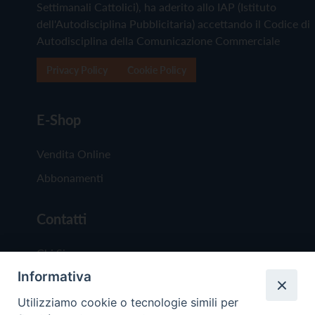
Settimanali Cattolici), ha aderito allo IAP (Istituto
dell'Autodisciplina Pubblicitaria) accettando il Codice di
Autodisciplina della Comunicazione Commerciale
Privacy Policy
Cookie Policy
E-Shop
Vendita Online
Abbonamenti
Contatti
Chi Siamo
Informativa
Redazione
Scrivici
Utilizziamo cookie o tecnologie simili per