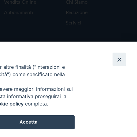
Vendita Online
Chi Siamo
Abbonamenti
Redazione
Scrivici
altre finalità ("interazioni e
cità") come specificato nella
 avere maggiori informazioni sui
sta informativa proseguirai la
kie policy
completa.
Torna all'inizio
Accetta