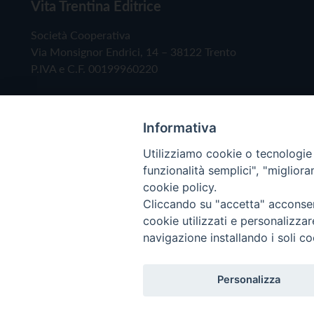
Vita Trentina Editrice
Società Cooperativa
Via Monsignor Endrici, 14 – 38122 Trento
P.IVA e C.F. 00199960220
Informativa
Utilizziamo cookie o tecnologie s
funzionalità semplici", "miglior
cookie policy.
Cliccando su "accetta" acconsent
Copyright © 2019 - Tutti i diritti riservati - Vita
cookie utilizzati e personalizza
navigazione installando i soli co
Privacy Policy
Personalizza