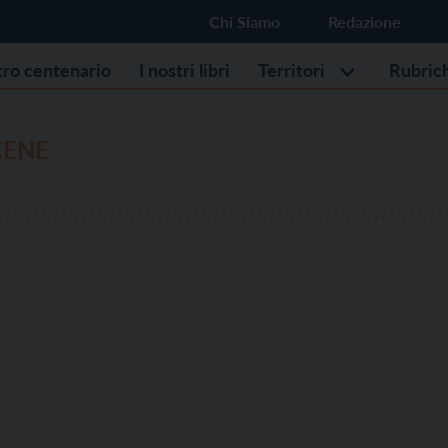
Chi Siamo
Redazione
stro centenario
I nostri libri
Territori
Rubric
CENE