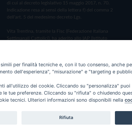
di cui al decreto legislativo 15 maggio 2017, n. 70.
Indicazione resa ai sensi della lettera f) del comma 2
dell'art. 5 del medesimo decreto Lgs.
Vita Trentina, tramite la Fisc (Federazione Italiana
Settimanali Cattolici), ha aderito allo IAP (Istituto
dell'Autodisciplina Pubblicitaria) accettando il Codice di
Autodisciplina della Comunicazione Commerciale
imili per finalità tecniche e, con il tuo consenso, anche per 
Privacy Policy
Cookie Policy
amento dell'esperienza", "misurazione" e "targeting e pubbli
i all'utilizzo dei cookie. Cliccando su "personalizza" puoi
 Trentina Editrice
re le tue preferenze. Cliccando su "rifiuta" o chiudendo que
okie tecnici. Ulteriori informazioni sono disponibili nella
coo
Rifiuta