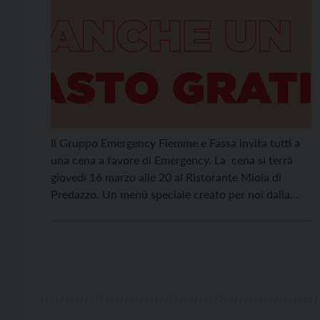
Il Gruppo Emergency Fiemme e Fassa invita tutti a
una cena a favore di Emergency. La cena si terrà
giovedì 16 marzo alle 20 al Ristorante Miola di
Predazzo. Un menù speciale creato per noi dalla
chef Elisabetta Dellantonio, al costo di 35 euro, di
cui 10 saranno donati ad Emergency per i progetti
in […]