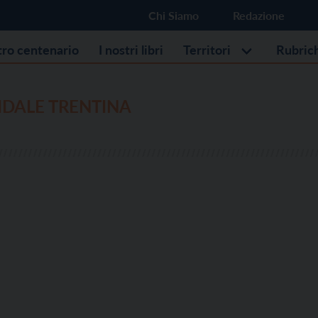
Chi Siamo
Redazione
stro centenario
I nostri libri
Territori
Rubric
IDALE TRENTINA