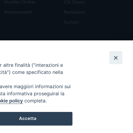
Vendita Online
Chi Siamo
Abbonamenti
Redazione
Scrivici
altre finalità ("interazioni e
cità") come specificato nella
 avere maggiori informazioni sui
sta informativa proseguirai la
kie policy
completa.
Torna all'inizio
Accetta