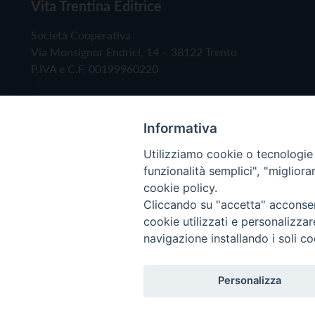
Vita Trentina Editrice
Società Cooperativa
Via Monsignor Endrici, 14 – 38122 Trento
P.IVA e C.F. 00199960220
Informativa
Utilizziamo cookie o tecnologie s
funzionalità semplici", "miglior
cookie policy.
Cliccando su "accetta" acconsent
Copyright © 2019 - Tutti i diritti riservati - Vita
cookie utilizzati e personalizza
navigazione installando i soli co
Privacy Policy
Personalizza