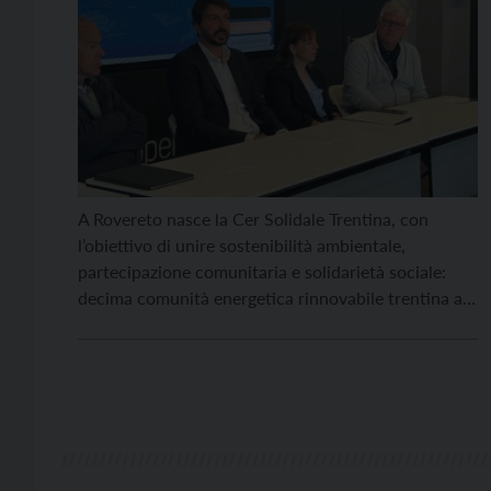
A Rovereto nasce la Cer Solidale Trentina, con
l’obiettivo di unire sostenibilità ambientale,
partecipazione comunitaria e solidarietà sociale:
decima comunità energetica rinnovabile trentina ad
avere scelto la forma d’impresa cooperativa,
proponendo un modello innovativo di transizione
energetica condivisa. L’iniziativa, promossa da un
gruppo di professionisti di diversi ambiti (ingegneri,
architetti, avvocati, assistenti sociali), rappresenta
[…]