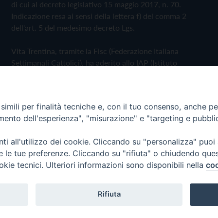
di cui al decreto legislativo 15 maggio 2017, n. 70.
Indicazione resa ai sensi della lettera f) del comma 2
dell'art. 5 del medesimo decreto Lgs.
Vita Trentina, tramite la Fisc (Federazione Italiana
Settimanali Cattolici), ha aderito allo IAP (Istituto
dell'Autodisciplina Pubblicitaria) accettando il Codice di
Autodisciplina della Comunicazione Commerciale
imili per finalità tecniche e, con il tuo consenso, anche per 
Privacy Policy
Cookie Policy
amento dell'esperienza", "misurazione" e "targeting e pubbli
i all'utilizzo dei cookie. Cliccando su "personalizza" puoi
 Trentina Editrice
re le tue preferenze. Cliccando su "rifiuta" o chiudendo que
okie tecnici. Ulteriori informazioni sono disponibili nella
coo
Rifiuta