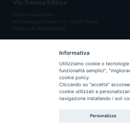
Vita Trentina Editrice
Società Cooperativa
Via Monsignor Endrici, 14 – 38122 Trento
P.IVA e C.F. 00199960220
Informativa
Utilizziamo cookie o tecnologie s
funzionalità semplici", "miglior
cookie policy.
Cliccando su "accetta" acconsent
Copyright © 2019 - Tutti i diritti riservati - Vita
cookie utilizzati e personalizza
navigazione installando i soli co
Privacy Policy
Personalizza