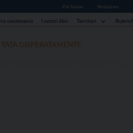
Chi Siamo
Redazione
stro centenario
I nostri libri
Territori
Rubric
 TATA DISPERATAMENTE