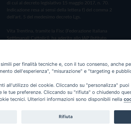
di cui al decreto legislativo 15 maggio 2017, n. 70.
Indicazione resa ai sensi della lettera f) del comma 2
dell'art. 5 del medesimo decreto Lgs.
Vita Trentina, tramite la Fisc (Federazione Italiana
Settimanali Cattolici), ha aderito allo IAP (Istituto
dell'Autodisciplina Pubblicitaria) accettando il Codice di
Autodisciplina della Comunicazione Commerciale
imili per finalità tecniche e, con il tuo consenso, anche per 
Privacy Policy
Cookie Policy
amento dell'esperienza", "misurazione" e "targeting e pubbli
i all'utilizzo dei cookie. Cliccando su "personalizza" puoi
 Trentina Editrice
re le tue preferenze. Cliccando su "rifiuta" o chiudendo que
okie tecnici. Ulteriori informazioni sono disponibili nella
coo
Rifiuta