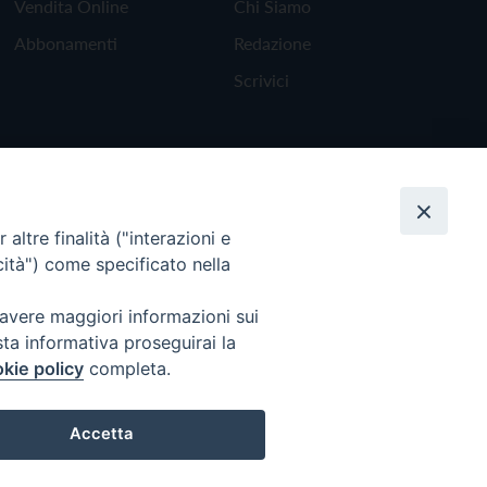
Vendita Online
Chi Siamo
Abbonamenti
Redazione
Scrivici
altre finalità ("interazioni e
cità") come specificato nella
 avere maggiori informazioni sui
sta informativa proseguirai la
kie policy
completa.
Torna all'inizio
Accetta