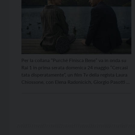
Per la collana “Purché Finisca Bene” va in onda su
Rai 1 in prima serata domenica 24 maggio “Cercasi
tata disperatamente”, un film Tv della regista Laura
Chiossone, con Elena Radonicich, Giorgio Pasotti e
la partecipazione di Neri Marcorè. Realizzato in
collaborazione con Trentino Film Commission, il film
è stato girato lo scorso anno in […]