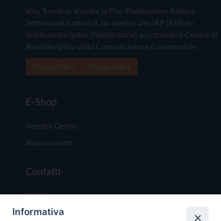
Vita Trentina, tramite la Fisc (Federazione Italiana
Settimanali Cattolici), ha aderito allo IAP (Istituto
dell'Autodisciplina Pubblicitaria) accettando il Codice di
Autodisciplina della Comunicazione Commerciale
Privacy Policy
Cookie Policy
E-Shop
Vendita Online
Abbonamenti
Contatti
Chi Siamo
Informativa
Redazione