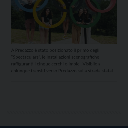
A Predazzo è stato posizionato il primo degli
“Spectaculars”, le installazioni scenografiche
raffiguranti i cinque cerchi olimpici. Visibile a
chiunque transiti verso Predazzo sulla strada statale
provenendo da Ziano di Fiemme, è stato svelato
venerdì 2 agosto. Erano presenti la vicepresidente
della Provincia Francesca Gerosa, il commissario del
governo Giuseppe Petronzi, il sindaco di Predazzo
[…]