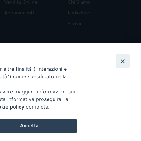
Vendita Online
Chi Siamo
Abbonamenti
Redazione
Scrivici
altre finalità ("interazioni e
cità") come specificato nella
 avere maggiori informazioni sui
sta informativa proseguirai la
kie policy
completa.
Torna all'inizio
Accetta