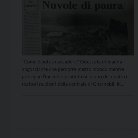
“Come è potuto accadere? Questa la domanda
angosciante che percorre mezzo mondo mentre
prosegue l’incendio prodottosi in uno dei quattro
reattori nucleari della centrale di Chernobil, in
Ucraina, e la nube radioattiva minaccia l’Europa
occidentale. Non sono ancora chiare, mentre
andiamo in macchina, le esatte dimensioni
dell’avvenimento. La pessima abitudine sovietica di
fornire poche notizie, […]