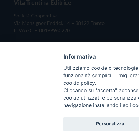
Vita Trentina Editrice
Società Cooperativa
Via Monsignor Endrici, 14 – 38122 Trento
P.IVA e C.F. 00199960220
Informativa
Utilizziamo cookie o tecnologie s
funzionalità semplici", "miglior
cookie policy.
Cliccando su "accetta" acconsent
Copyright © 2019 - Tutti i diritti riservati - Vita
cookie utilizzati e personalizza
navigazione installando i soli co
Privacy Policy
Personalizza