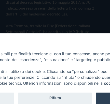
di cui al decreto legislativo 15 maggio 2017, n. 70.
Indicazione resa ai sensi della lettera f) del comma 2
dell'art. 5 del medesimo decreto Lgs.
Vita Trentina, tramite la Fisc (Federazione Italiana
Settimanali Cattolici), ha aderito allo IAP (Istituto
dell'Autodisciplina Pubblicitaria) accettando il Codice di
Autodisciplina della Comunicazione Commerciale
imili per finalità tecniche e, con il tuo consenso, anche per 
Privacy Policy
Cookie Policy
amento dell'esperienza", "misurazione" e "targeting e pubbli
i all'utilizzo dei cookie. Cliccando su "personalizza" puoi
 Trentina Editrice
re le tue preferenze. Cliccando su "rifiuta" o chiudendo que
okie tecnici. Ulteriori informazioni sono disponibili nella
coo
Rifiuta