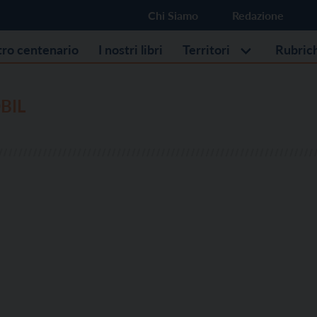
Chi Siamo
Redazione
stro centenario
I nostri libri
Territori
Rubric
BIL