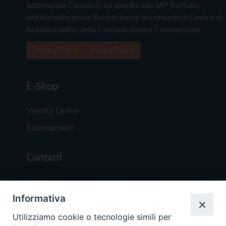
Settimanali Cattolici), ha aderito allo IAP (Istituto
dell'Autodisciplina Pubblicitaria) accettando il Codice di
Autodisciplina della Comunicazione Commerciale
Privacy Policy
Cookie Policy
E-Shop
Vendita Online
Abbonamenti
Contatti
Chi Siamo
Informativa
Redazione
Scrivici
Utilizziamo cookie o tecnologie simili per