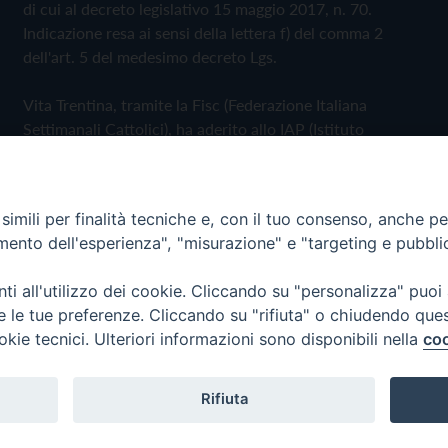
di cui al decreto legislativo 15 maggio 2017, n. 70.
Indicazione resa ai sensi della lettera f) del comma 2
dell'art. 5 del medesimo decreto Lgs.
Vita Trentina, tramite la Fisc (Federazione Italiana
Settimanali Cattolici), ha aderito allo IAP (Istituto
dell'Autodisciplina Pubblicitaria) accettando il Codice di
Autodisciplina della Comunicazione Commerciale
imili per finalità tecniche e, con il tuo consenso, anche per 
Privacy Policy
Cookie Policy
amento dell'esperienza", "misurazione" e "targeting e pubbli
i all'utilizzo dei cookie. Cliccando su "personalizza" puoi
 Trentina Editrice
re le tue preferenze. Cliccando su "rifiuta" o chiudendo que
okie tecnici. Ulteriori informazioni sono disponibili nella
coo
Rifiuta