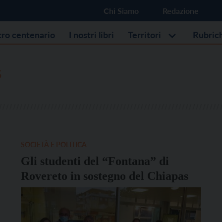
Chi Siamo
Redazione
stro centenario
I nostri libri
Territori
Rubric
S
SOCIETÀ E POLITICA
Gli studenti del “Fontana” di
Rovereto in sostegno del Chiapas