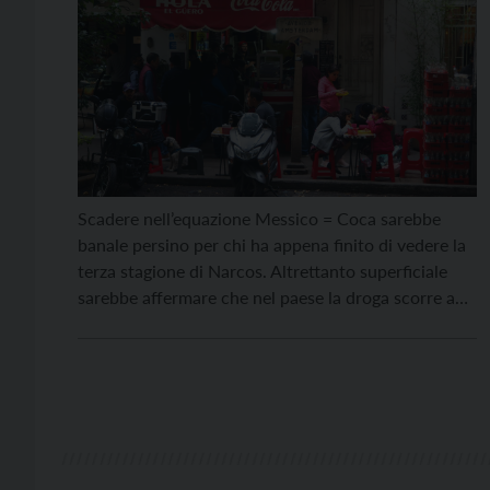
Scadere nell’equazione Messico = Coca sarebbe
banale persino per chi ha appena finito di vedere la
terza stagione di Narcos. Altrettanto superficiale
sarebbe affermare che nel paese la droga scorre a
fiumi, visto che i fiumi – e le risorse idriche –
vengono imbottigliate, e di certo non fluiscono. È
bene fin da subito specificare […]