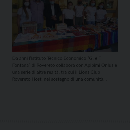
Da anni l’Istituto Tecnico Economico “G. e F.
Fontana” di Rovereto collabora con Apibimi Onlus e
una serie di altre realtà, tra cui il Lions Club
Rovereto Host, nel sostegno di una comunità
indigena in Messico, nello stato del Chiapas: la
comunità di San Josè del Carmen. Nell’ambito di
questa collaborazione, lo scorso venerdì 23 […]