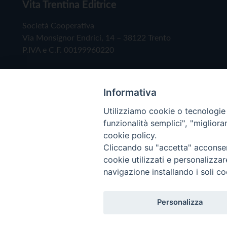
Vita Trentina Editrice
Società Cooperativa
Via Monsignor Endrici, 14 – 38122 Trento
P.IVA e C.F. 00199960220
Informativa
Utilizziamo cookie o tecnologie s
funzionalità semplici", "miglior
cookie policy.
Cliccando su "accetta" acconsent
Copyright © 2019 - Tutti i diritti riservati - Vita
cookie utilizzati e personalizza
navigazione installando i soli co
Privacy Policy
Personalizza