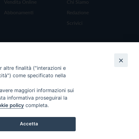
Vendita Online
Chi Siamo
Abbonamenti
Redazione
Scrivici
altre finalità ("interazioni e
cità") come specificato nella
 avere maggiori informazioni sui
sta informativa proseguirai la
kie policy
completa.
Torna all'inizio
Accetta