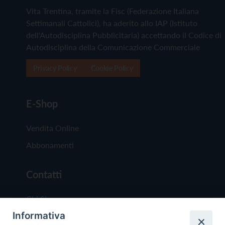
Vita Trentina, tramite la Fisc (Federazione Italiana
Settimanali Cattolici), ha aderito allo IAP (Istituto
dell'Autodisciplina Pubblicitaria) accettando il Codice di
Autodisciplina della Comunicazione Commerciale
Privacy Policy
Cookie Policy
E-Shop
Vendita Online
Abbonamenti
Contatti
Chi Siamo
Informativa
Redazione