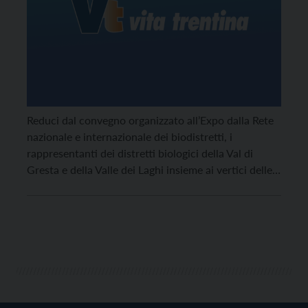
Reduci dal convegno organizzato all’Expo dalla Rete
nazionale e internazionale dei biodistretti, i
rappresentanti dei distretti biologici della Val di
Gresta e della Valle dei Laghi insieme ai vertici delle
associazioni Baldensis e Goever hanno incontrato la
popolazione di quel lembo di terra restituito alla
coltivazione del grano soltanto in questi tempi
dell’idolatria dell’io, per cui soltanto “facendo rete”
certi progetti possono andare a segno.