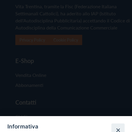
Vita Trentina, tramite la Fisc (Federazione Italiana
Settimanali Cattolici), ha aderito allo IAP (Istituto
dell'Autodisciplina Pubblicitaria) accettando il Codice di
Autodisciplina della Comunicazione Commerciale
Privacy Policy
Cookie Policy
E-Shop
Vendita Online
Abbonamenti
Contatti
Chi Siamo
Informativa
Redazione