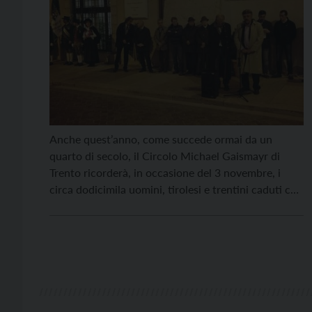
Anche quest’anno, come succede ormai da un
quarto di secolo, il Circolo Michael Gaismayr di
Trento ricorderà, in occasione del 3 novembre, i
circa dodicimila uomini, tirolesi e trentini caduti con
divisa austriaca durante la Prima guerra mondiale.
Quest’anno però, con lo scoppio della guerra in
Ucraina, la cerimonia si arricchisce di un significato
particolare: […]