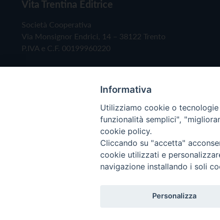
Vita Trentina Editrice
Società Cooperativa
Via Monsignor Endrici, 14 – 38122 Trento
P.IVA e C.F. 00199960220
Informativa
Utilizziamo cookie o tecnologie s
funzionalità semplici", "miglior
cookie policy.
Cliccando su "accetta" acconsent
Copyright © 2019 - Tutti i diritti riservati - Vita
cookie utilizzati e personalizza
navigazione installando i soli co
Privacy Policy
Personalizza