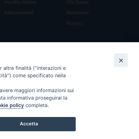
Vendita Online
Chi Siamo
Abbonamenti
Redazione
Scrivici
altre finalità ("interazioni e
cità") come specificato nella
 avere maggiori informazioni sui
sta informativa proseguirai la
kie policy
completa.
Torna all'inizio
Accetta