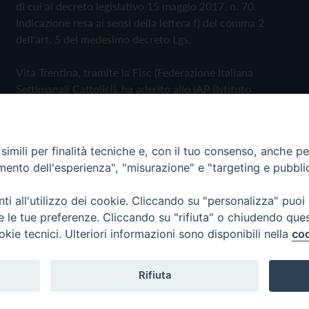
di cui al decreto legislativo 15 maggio 2017, n. 70.
Indicazione resa ai sensi della lettera f) del comma 2
dell'art. 5 del medesimo decreto Lgs.
Vita Trentina, tramite la Fisc (Federazione Italiana
Settimanali Cattolici), ha aderito allo IAP (Istituto
dell'Autodisciplina Pubblicitaria) accettando il Codice di
Autodisciplina della Comunicazione Commerciale
imili per finalità tecniche e, con il tuo consenso, anche per 
Privacy Policy
Cookie Policy
amento dell'esperienza", "misurazione" e "targeting e pubbli
i all'utilizzo dei cookie. Cliccando su "personalizza" puoi
 Trentina Editrice
re le tue preferenze. Cliccando su "rifiuta" o chiudendo que
okie tecnici. Ulteriori informazioni sono disponibili nella
coo
Rifiuta