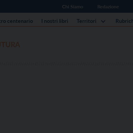
Chi Siamo
Redazione
stro centenario
I nostri libri
Territori
Rubric
UTURA