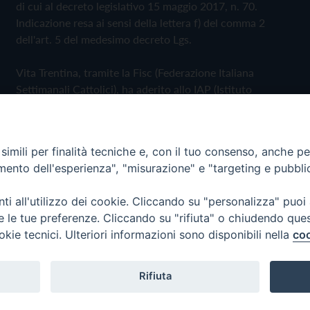
di cui al decreto legislativo 15 maggio 2017, n. 70.
Indicazione resa ai sensi della lettera f) del comma 2
dell'art. 5 del medesimo decreto Lgs.
Vita Trentina, tramite la Fisc (Federazione Italiana
Settimanali Cattolici), ha aderito allo IAP (Istituto
dell'Autodisciplina Pubblicitaria) accettando il Codice di
Autodisciplina della Comunicazione Commerciale
imili per finalità tecniche e, con il tuo consenso, anche per 
Privacy Policy
Cookie Policy
amento dell'esperienza", "misurazione" e "targeting e pubbli
i all'utilizzo dei cookie. Cliccando su "personalizza" puoi
 Trentina Editrice
re le tue preferenze. Cliccando su "rifiuta" o chiudendo que
okie tecnici. Ulteriori informazioni sono disponibili nella
coo
Rifiuta