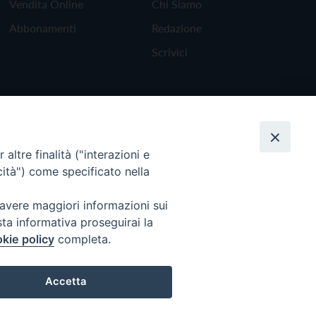
Vendita Online
Chi Siamo
Abbonamenti
Redazione
Scrivici
altre finalità ("interazioni e
cità") come specificato nella
 avere maggiori informazioni sui
sta informativa proseguirai la
kie policy
completa.
Torna all'inizio
Accetta