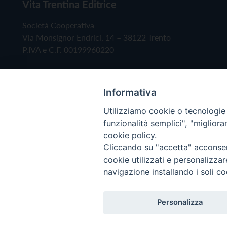
Vita Trentina Editrice
Società Cooperativa
Via Monsignor Endrici, 14 – 38122 Trento
P.IVA e C.F. 00199960220
Informativa
Utilizziamo cookie o tecnologie s
funzionalità semplici", "miglior
cookie policy.
Cliccando su "accetta" acconsent
Copyright © 2019 - Tutti i diritti riservati - Vita
cookie utilizzati e personalizza
navigazione installando i soli co
Privacy Policy
Personalizza