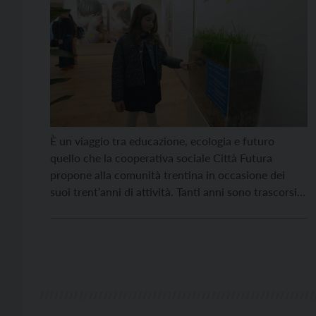
È un viaggio tra educazione, ecologia e futuro
quello che la cooperativa sociale Città Futura
propone alla comunità trentina in occasione dei
suoi trent’anni di attività. Tanti anni sono trascorsi
da quando questa impresa ha inaugurato i primi due
nidi d’infanzia pubblici (Ala e Lavis), i primi servizi in
Trentino non gestiti direttamente da un […]