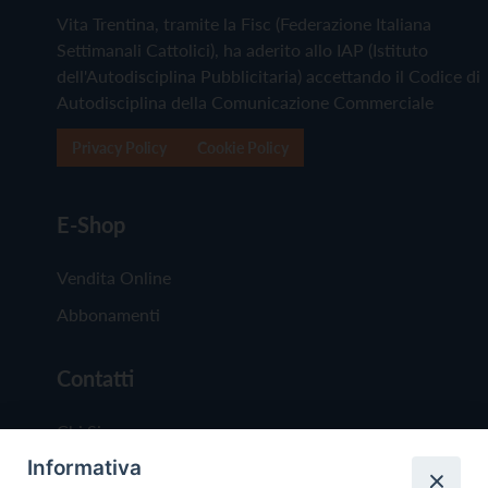
Vita Trentina, tramite la Fisc (Federazione Italiana
Settimanali Cattolici), ha aderito allo IAP (Istituto
dell'Autodisciplina Pubblicitaria) accettando il Codice di
Autodisciplina della Comunicazione Commerciale
Privacy Policy
Cookie Policy
E-Shop
Vendita Online
Abbonamenti
Contatti
Chi Siamo
Informativa
Redazione